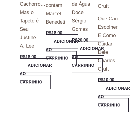
Cachorro…
de Água
contam
Mas o
Doce
Marcel
Que Cão
Tapete é
Sérgio
Benedeti
Escolher
Seu
Gomes
R$
18,00
E Como
Justine
R$
20,00
ADICIONAR
Cuidar
A. Lee
ADICIONAR
AO
Dele
R$
18,00
AO
CARRINHO
Charles
ADICIONAR
CARRINHO
Cruft
AO
R$
10,00
CARRINHO
ADICIONAR
AO
CARRINHO