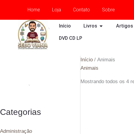
Ir
Home
Loja
Contato
Sobre
para
o
OPEN LIVROS
Início
Livros
Artigos
conteúdo
DVD CD LP
Início
/ Animais
Animais
Mostrando todos os 4 r
Categorias
Administração