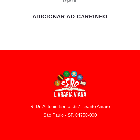
R$
8,00
ADICIONAR AO CARRINHO
R. Dr. Antônio Bento, 357 - Santo Amaro
São Paulo - SP, 04750-000