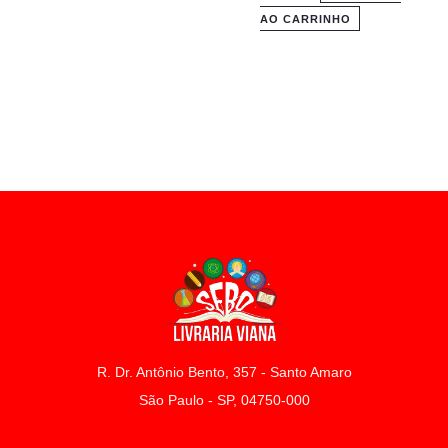
AO CARRINHO
R. Dr. Antônio Bento, 357 - Santo Amaro
São Paulo - SP, 04750-000