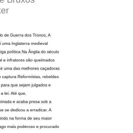
ker
o de Guerra dos Tronos, A
i uma Inglaterra medieval
iga política Na Ânglia do século
gal e infratores são queimados
y é uma das melhores caçadoras
 e captura Reformistas, rebeldes
ia para que sejam julgados e
 lei. Até que,
iminada e acaba presa sob a
ue se dedicou a erradicar. A
vindo na forma de seu maior
 mago mais poderoso e procurado