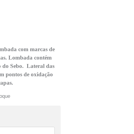
lombada com marcas de
das. Lombada contém
ão do Sebo. Lateral das
om pontos de oxidação
capas.
toque