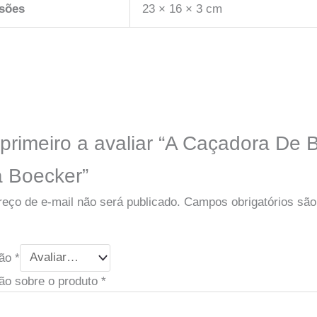
sões
23 × 16 × 3 cm
 primeiro a avaliar “A Caçadora De 
a Boecker”
eço de e-mail não será publicado.
Campos obrigatórios sã
ção
*
ão sobre o produto
*