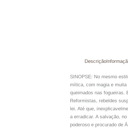
Descrição
Informaçã
SINOPSE: No mesmo estilo 
mítica, com magia e muita i
queimados nas fogueiras. E
Reformistas, rebeldes susp
lei. Até que, inexplicavel
a erradicar. A salvação, n
poderoso e procurado de Â