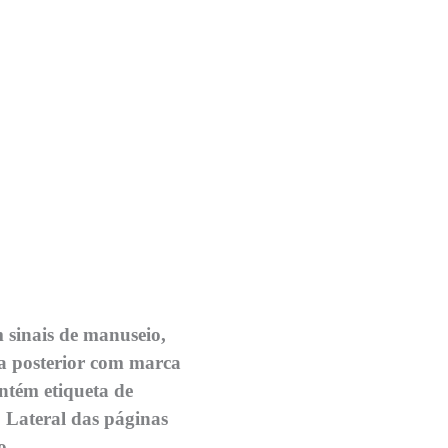
–
 sinais de manuseio,
a posterior com marca
tém etiqueta de
 Lateral das páginas
o.