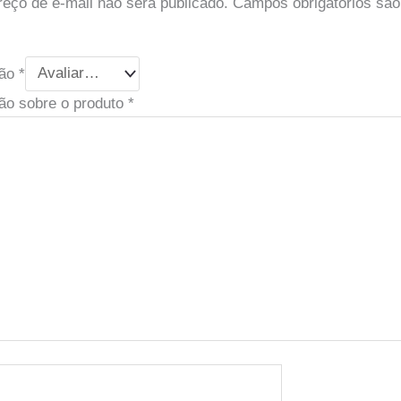
eço de e-mail não será publicado.
Campos obrigatórios sã
ção
*
ão sobre o produto
*