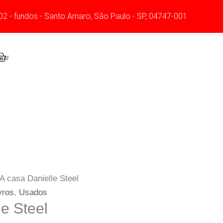
02 - fundos - Santo Amaro, São Paulo - SP, 04747-001
art
rar
A casa Danielle Steel
vros
,
Usados
le Steel