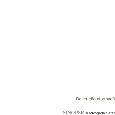
Descrição
Informaçã
SINOPSE:
A advogada Sarah