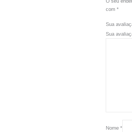
O seu ender
com
*
Sua avalia
Sua avaliaç
Nome
*