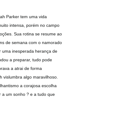
ah Parker tem uma vida
muito intensa, porém no campo
oções. Sua rotina se resume ao
 fins de semana com o namorado
er uma inesperada herança de
udou a preparar, tudo pode
rava a atrai de forma
h vislumbra algo maravilhoso.
ilhantismo a corajosa escolha
r a um sonho ? e a tudo que