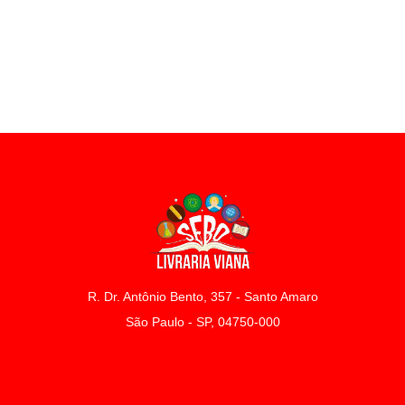
R. Dr. Antônio Bento, 357 - Santo Amaro
São Paulo - SP, 04750-000