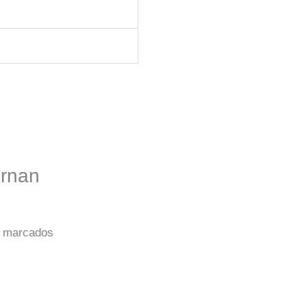
ernan
o marcados