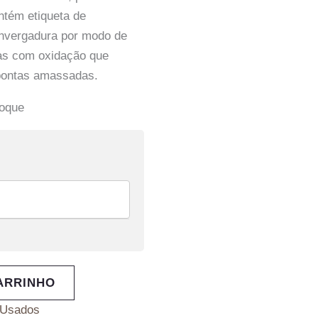
tém etiqueta de
envergadura por modo de
inas com oxidação que
 pontas amassadas.
toque
ARRINHO
Usados