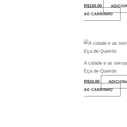
R$
150,00
ADICIO
AO CARRINHO
A cidade e as serra
Eça de Queirós
R$
10,00
ADICION
AO CARRINHO