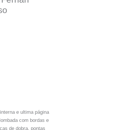
so
 interna e ultima página
 lombada com bordas e
cas de dobra, pontas