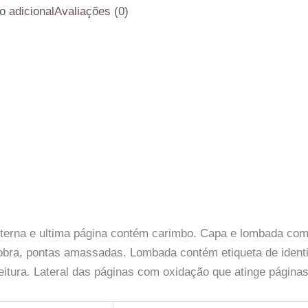
o adicional
Avaliações (0)
interna e ultima página contém carimbo. Capa e lombada co
bra, pontas amassadas. Lombada contém etiqueta de ident
itura. Lateral das páginas com oxidação que atinge página