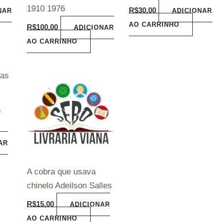
1910 1976
R$
30,00
NAR
ADICIONAR
AO CARRINHO
R$
100,00
ADICIONAR
AO CARRINHO
s
AR
A cobra que usava
chinelo Adeilson Salles
R$
15,00
ADICIONAR
AO CARRINHO