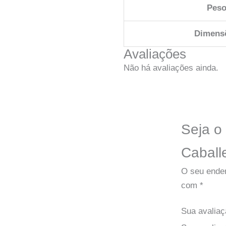
Pes
Dimens
Avaliações
Não há avaliações ainda.
Seja o
Caball
O seu ender
com
*
Sua avalia