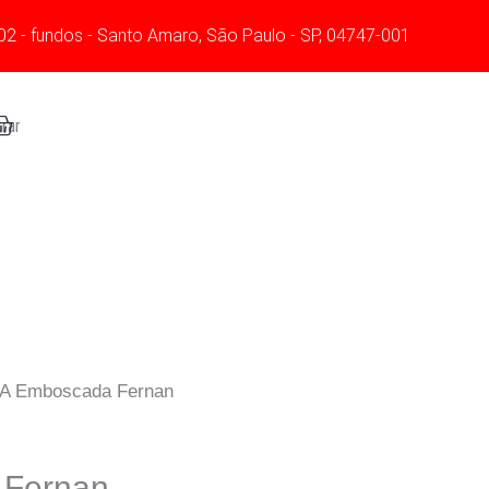
02 - fundos - Santo Amaro, São Paulo - SP, 04747-001
art
rar
 A Emboscada Fernan
 Fernan