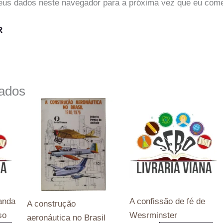
eus dados neste navegador para a próxima vez que eu come
nados
anda
A confissão de fé de
A construção
so
Wesrminster
aeronáutica no Brasil