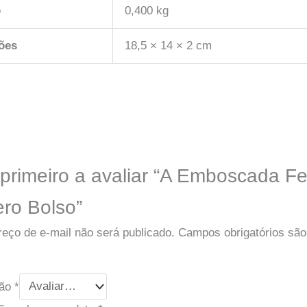
o
0,400 kg
ões
18,5 × 14 × 2 cm
 primeiro a avaliar “A Emboscada F
ero Bolso”
eço de e-mail não será publicado.
Campos obrigatórios sã
ção
*