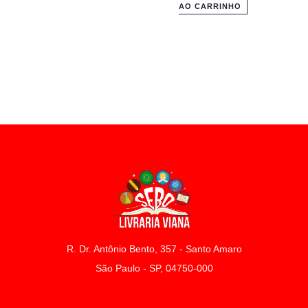
AO CARRINHO
R. Dr. Antônio Bento, 357 - Santo Amaro
São Paulo - SP, 04750-000