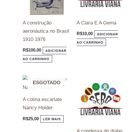
A construção
A Clara E A Gema
aeronáutica no Brasil
R$
10,00
ADICIONAR
1910 1976
AO CARRINHO
R$
100,00
ADICIONAR
AO CARRINHO
ESGOTADO
A colina escarlate
Nancy Holder
R$
25,00
LER MAIS
A condessa do diabo