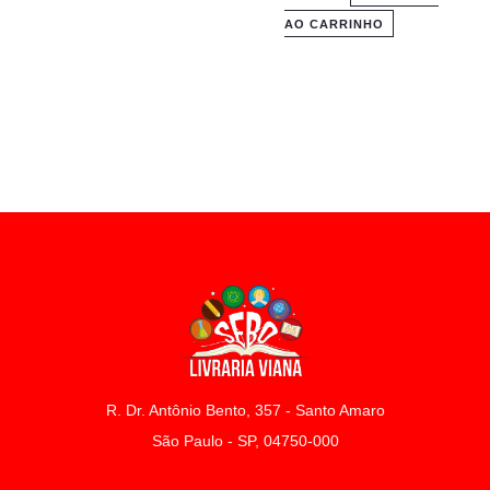
AO CARRINHO
R. Dr. Antônio Bento, 357 - Santo Amaro
São Paulo - SP, 04750-000