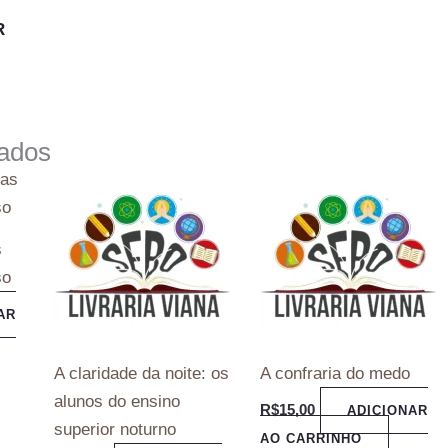
nados
s
so
AR
A claridade da noite: os
A confraria do medo
alunos do ensino
R$
15,00
ADICIONAR
superior noturno
AO CARRINHO