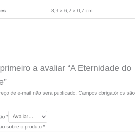
es
8,9 × 6,2 × 0,7 cm
primeiro a avaliar “A Eternidade do
e”
eço de e-mail não será publicado.
Campos obrigatórios sã
ção
*
ão sobre o produto
*