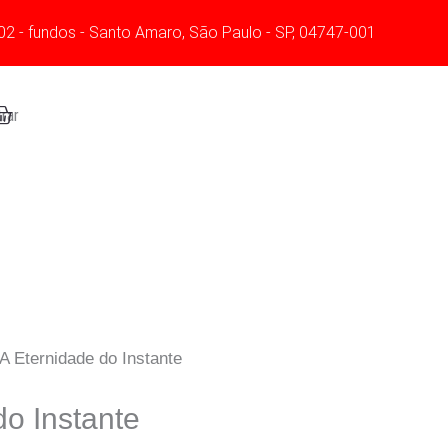
02 - fundos - Santo Amaro, São Paulo - SP, 04747-001
art
rar
A Eternidade do Instante
do Instante