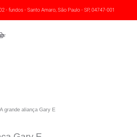
02 - fundos - Santo Amaro, São Paulo - SP, 04747-001
art
rar
A grande aliança Gary E
nça Gary E