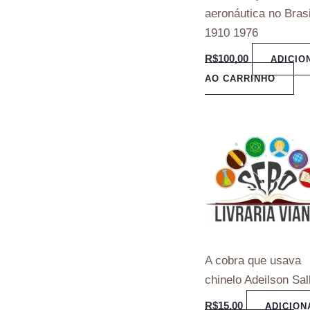
aeronáutica no Brasi
1910 1976
R$
100,00
ADICIO
AO CARRINHO
A cobra que usava
chinelo Adeilson Sal
R$
15,00
ADICION