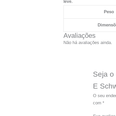
leve.
Peso
Dimensõ
Avaliações
Não há avaliações ainda.
Seja o 
E Schw
O seu ender
com
*
Sua avalia