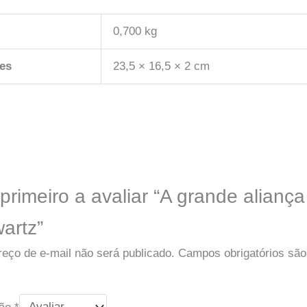
0,700 kg
es
23,5 × 16,5 × 2 cm
primeiro a avaliar “A grande alianç
artz”
eço de e-mail não será publicado.
Campos obrigatórios sã
ção
*