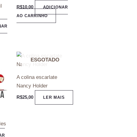
l
R$
10,00
ADICIONAR
AO CARRINHO
NAR
ESGOTADO
A colina escarlate
Nancy Holder
R$
25,00
LER MAIS
les
AR