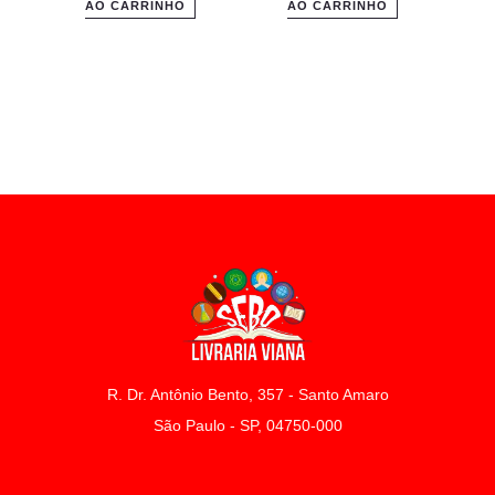
AO CARRINHO
AO CARRINHO
R. Dr. Antônio Bento, 357 - Santo Amaro
São Paulo - SP, 04750-000