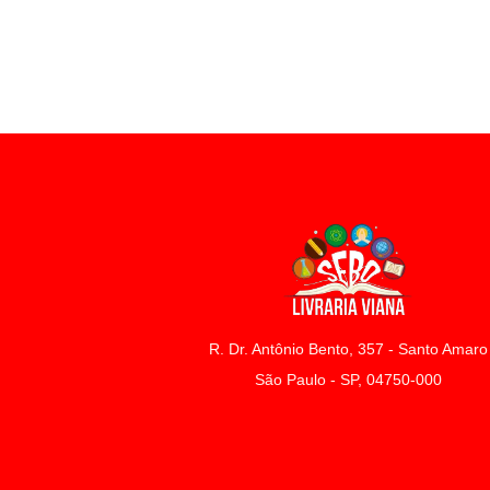
R. Dr. Antônio Bento, 357 - Santo Amaro
São Paulo - SP, 04750-000