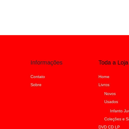
Informações
Toda a Loja
Contato
Home
Sobre
Livros
Novos
Usados
Infanto Ju
Coleções e 
DVD CD LP