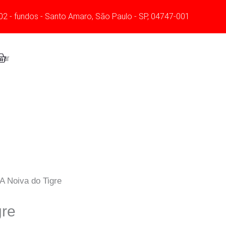
02 - fundos - Santo Amaro, São Paulo - SP, 04747-001
art
rar
A Noiva do Tigre
gre