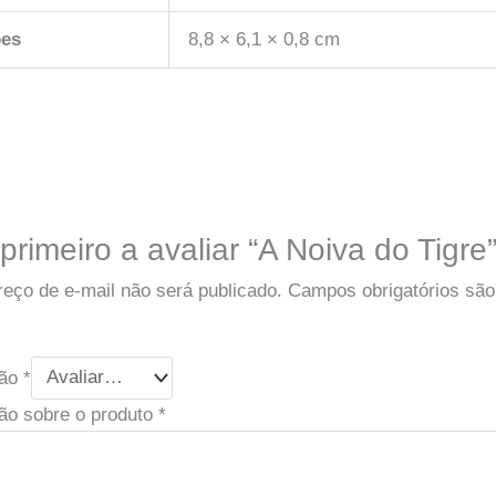
es
8,8 × 6,1 × 0,8 cm
primeiro a avaliar “A Noiva do Tigre
eço de e-mail não será publicado.
Campos obrigatórios sã
ção
*
ão sobre o produto
*