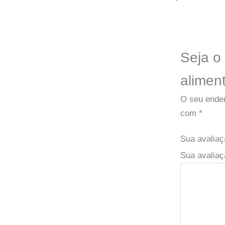
Seja o 
alimen
O seu ender
com
*
Sua avalia
Sua avaliaç