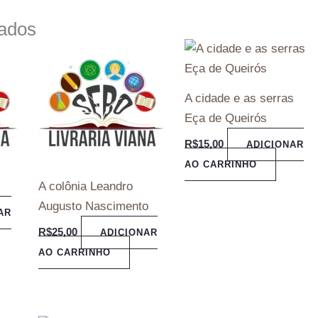
nados
A cidade e as serras
Eça de Queirós
R$
15,00
ADICIONAR
AO CARRINHO
A colônia Leandro
Augusto Nascimento
AR
R$
25,00
ADICIONAR
AO CARRINHO