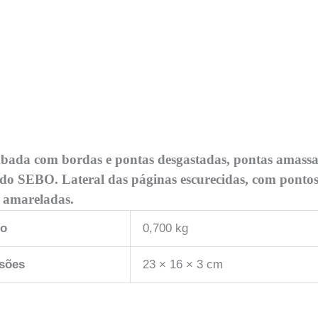
mbada com bordas e pontas desgastadas, pontas amas
o do SEBO. Lateral das páginas escurecidas, com ponto
s amareladas.
so
0,700 kg
sões
23 × 16 × 3 cm