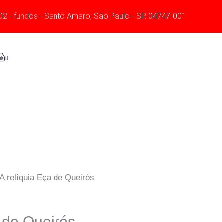
02 - fundos - Santo Amaro, São Paulo - SP, 04747-001
art
rar
A relíquia Eça de Queirós
a de Queirós