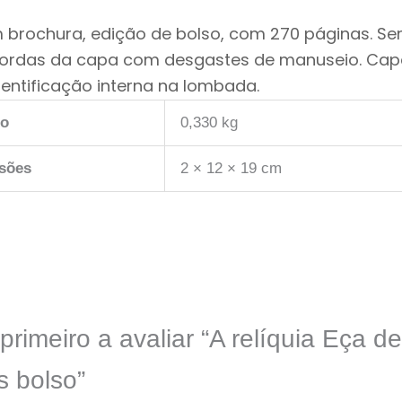
m brochura, edição de bolso, com 270 páginas. Se
bordas da capa com desgastes de manuseio. Cap
dentificação interna na lombada.
so
0,330 kg
sões
2 × 12 × 19 cm
primeiro a avaliar “A relíquia Eça de
s bolso”