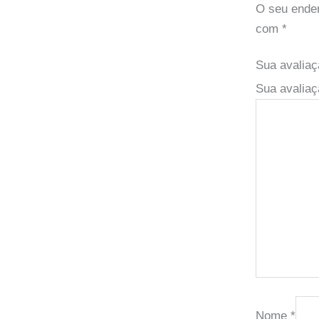
O seu ender
com
*
Sua avalia
Sua avaliaç
Nome
*