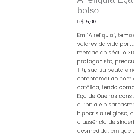
bolso
R$
15,00
Em ´A relíquia´, temo
valores da vida por
metade do século XIX
protagonista, preo
Titi, sua tia beata e r
comprometido com a 
católica, tendo como
Eça de Queirós cons
a ironia e o sarcasmo
hipocrisia religiosa,
a ausência de since
desmedida, em que 