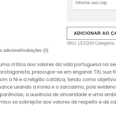
ADICIONAR AO C
SKU:
LE1Q18
Categoria
o adicional
Avaliações (0)
s uma crítica aos valores da vida portuguesa na
 protagonista, preocupa-se em enganar Titi, sua ti
m a fé e a religião católica, tendo como objetiv
mance usando a ironia e o sarcasmo, pois evidenci
s aparências, a ausência de sinceridade e uma a
mico se sobrepõe aos valores de respeito e de ca