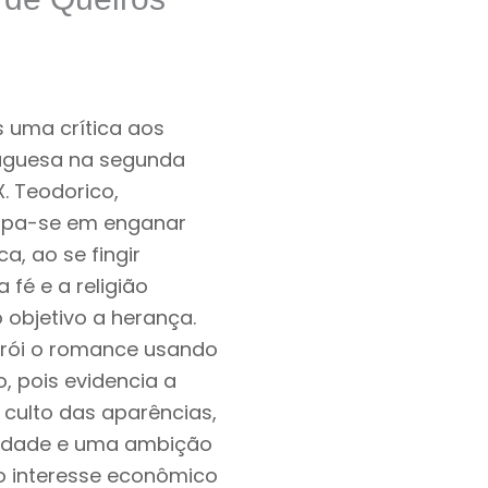
s uma crítica aos
tuguesa na segunda
. Teodorico,
cupa-se em enganar
ica, ao se fingir
fé e a religião
 objetivo a herança.
trói o romance usando
, pois evidencia a
 o culto das aparências,
ridade e uma ambição
o interesse econômico