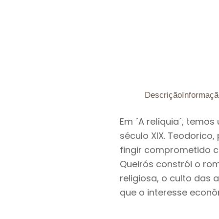
Descrição
Informaçã
Em ´A relíquia´, temo
século XIX. Teodorico,
fingir comprometido co
Queirós constrói o ro
religiosa, o culto da
que o interesse econô