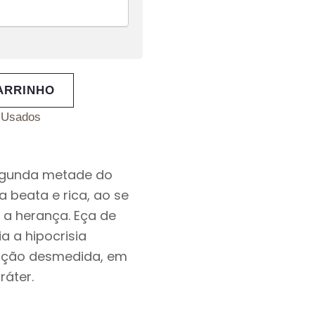
ARRINHO
:
Usados
 segunda metade do
a beata e rica, ao se
o a herança. Eça de
a a hipocrisia
mbição desmedida, em
ráter.