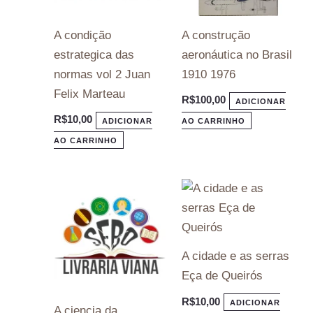
A condição
A construção
estrategica das
aeronáutica no Brasil
normas vol 2 Juan
1910 1976
Felix Marteau
R$
100,00
ADICIONAR
R$
10,00
ADICIONAR
AO CARRINHO
AO CARRINHO
A cidade e as serras
Eça de Queirós
R$
10,00
ADICIONAR
A ciencia da