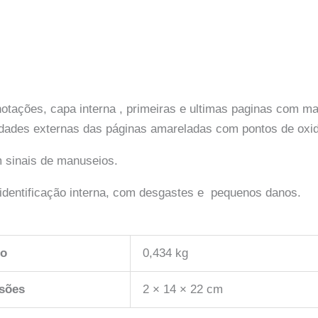
otações, capa interna , primeiras e ultimas paginas com m
emidades externas das páginas amareladas com pontos de ox
 sinais de manuseios.
identificação interna, com desgastes e pequenos danos.
so
0,434 kg
sões
2 × 14 × 22 cm