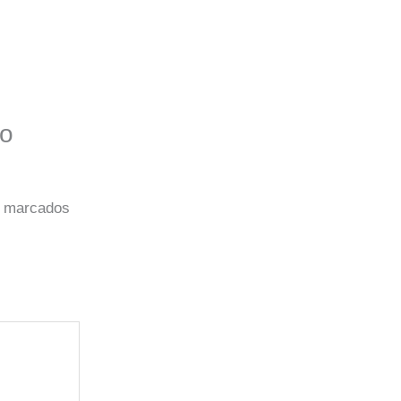
do
o marcados