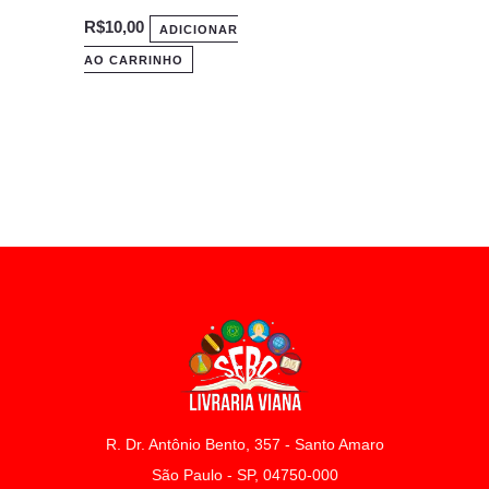
R$
10,00
ADICIONAR
AO CARRINHO
R. Dr. Antônio Bento, 357 - Santo Amaro
São Paulo - SP, 04750-000