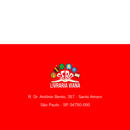
R. Dr. Antônio Bento, 357 - Santo Amaro
São Paulo - SP, 04750-000