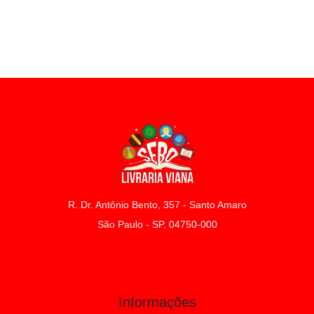
R. Dr. Antônio Bento, 357 - Santo Amaro
São Paulo - SP, 04750-000
Informações