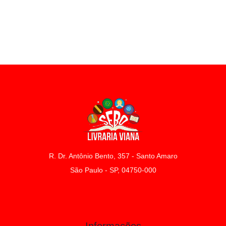
R. Dr. Antônio Bento, 357 - Santo Amaro
São Paulo - SP, 04750-000
Informações