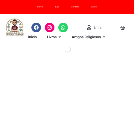
Ir
Direito
Home
Loja
Contato
Sobre
para
e
o
Poder
F
I
W
U
Cart
Entrar
conteúdo
Econômico
a
n
h
s
c
s
a
e
OPEN LIVROS
OPEN ARTI
Vicente
Início
Livros
Artigos Religiosos
e
t
t
r
b
a
s
Bagnoli
o
g
a
o
r
p
quantidade
k
a
p
m