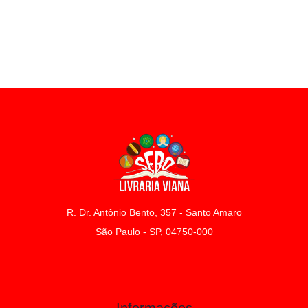
R. Dr. Antônio Bento, 357 - Santo Amaro
São Paulo - SP, 04750-000
Informações