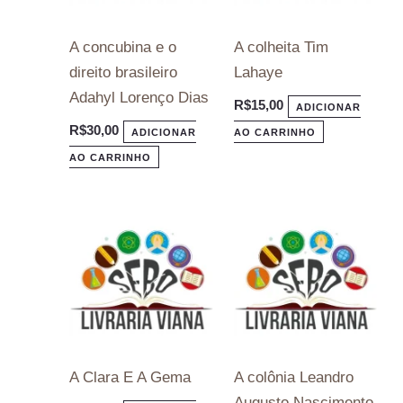
A concubina e o
A colheita Tim
direito brasileiro
Lahaye
Adahyl Lorenço Dias
R$
15,00
ADICIONAR
R$
30,00
ADICIONAR
AO CARRINHO
AO CARRINHO
A Clara E A Gema
A colônia Leandro
Augusto Nascimento