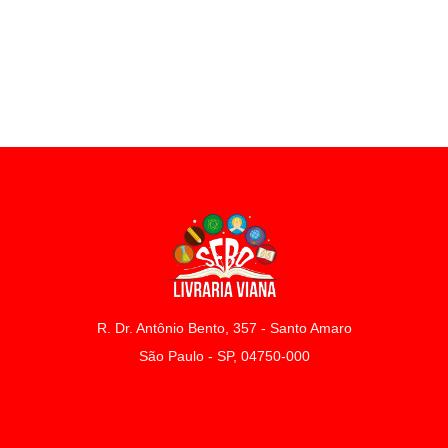
R. Dr. Antônio Bento, 357 - Santo Amaro
São Paulo - SP, 04750-000