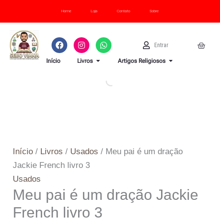
Ir
Meu
3
Home
Loja
Contato
Sobre
para
pai
quantidade
o
é
F
I
W
U
Cart
Entrar
conteúdo
um
a
n
h
s
c
s
a
e
OPEN LIVROS
OPEN ARTI
dração
Início
Livros
Artigos Religiosos
e
t
t
r
b
a
s
Jackie
o
g
a
o
r
p
French
k
a
p
livro
m
3
quantidade
Início
/
Livros
/
Usados
/ Meu pai é um dração
Jackie French livro 3
Usados
Meu pai é um dração Jackie
French livro 3