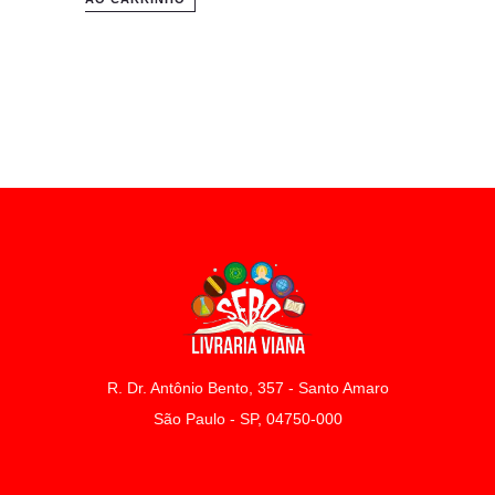
R. Dr. Antônio Bento, 357 - Santo Amaro
São Paulo - SP, 04750-000