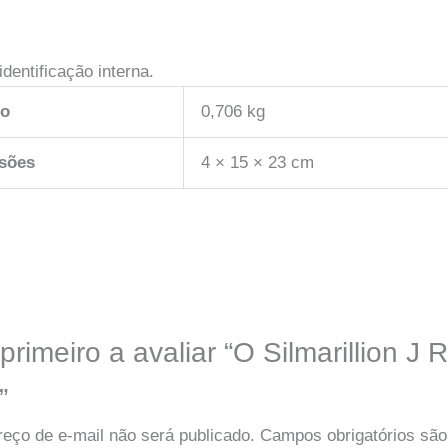
dentificação interna.
so
0,706 kg
sões
4 × 15 × 23 cm
primeiro a avaliar “O Silmarillion J 
”
eço de e-mail não será publicado.
Campos obrigatórios sã