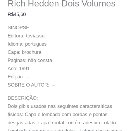
Rich Hedden Dois Volumes
R$
45,60
SINOPSE: –
Editora: toviassu
Idioma: portugues
Capa: brochura
Paginas: não consta
Ano: 1991
Edição: –
SOBRE O AUTOR: –
DESCRIÇÃO:
Dois gibis usados nas seguintes caractersiticas
fisicas: Capa e lombada com bordas e pontas
desgastadas, capa frontal contém adesivo colado.
Lombada com marcas de dobra. Lateral das páginas