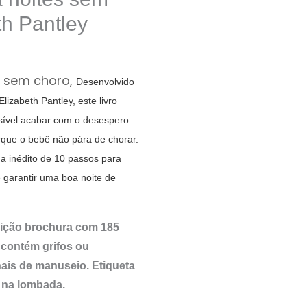
th Pantley
s sem choro,
Desenvolvido
lizabeth Pantley, este livro
sível acabar com o desespero
que o bebê não pára de chorar.
a inédito de 10 passos para
 garantir uma boa noite de
dição brochura com 185
 contém grifos ou
ais de manuseio. Etiqueta
o na lombada.