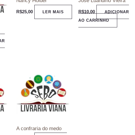
Nancy Holder
Jose Luandino Vieira
R$
25,00
R$
10,00
LER MAIS
ADICIONAR
AO CARRINHO
AR
A confraria do medo