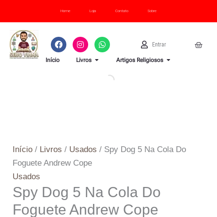
Ir
Spy
Cope
Home
Loja
Contato
Sobre
para
Dog
quantidade
o
5
F
I
W
U
Cart
Entrar
conteúdo
Na
a
n
h
s
c
s
a
e
OPEN LIVROS
OPEN ARTI
Cola
Início
Livros
Artigos Religiosos
e
t
t
r
b
a
s
Do
o
g
a
o
r
p
Foguete
k
a
p
Andrew
m
Cope
quantidade
Início
/
Livros
/
Usados
/ Spy Dog 5 Na Cola Do
Foguete Andrew Cope
Usados
Spy Dog 5 Na Cola Do
Foguete Andrew Cope