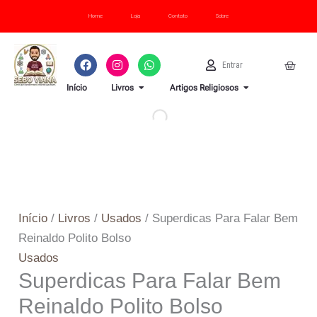
Ir
Superdicas
Home
Loja
Contato
Sobre
para
Para
o
Falar
F
I
W
U
Cart
Entrar
conteúdo
Bem
a
n
h
s
c
s
a
e
OPEN LIVROS
OPEN ARTI
Reinaldo
Início
Livros
Artigos Religiosos
e
t
t
r
b
a
s
Polito
o
g
a
o
r
p
Bolso
k
a
p
quantidade
m
Início
/
Livros
/
Usados
/ Superdicas Para Falar Bem
Reinaldo Polito Bolso
Usados
Superdicas Para Falar Bem
Reinaldo Polito Bolso