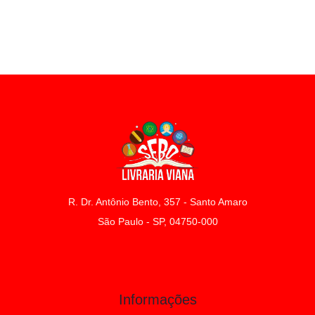
R. Dr. Antônio Bento, 357 - Santo Amaro
São Paulo - SP, 04750-000
Informações