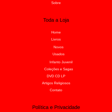
Novos
Usados
Infanto Juvenil
Coleções e Sagas
DVD CD LP
Artigos Religiosos
Contato
Política e Privacidade
Política de Privacidade
Termos e Condições de Uso
Minha Conta
Carrinho
Finalização da Compra