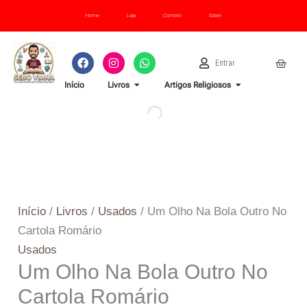
Ir
Um
quantidade
Home
Loja
Contato
Sobre
para
Olho
o
Na
F
I
W
U
Cart
Entrar
conteúdo
Bola
a
n
h
s
c
s
a
e
OPEN LIVROS
OPEN ARTI
Outro
Início
Livros
Artigos Religiosos
e
t
t
r
b
a
s
No
o
g
a
o
r
p
Cartola
k
a
p
Romário
m
quantidade
Início
/
Livros
/
Usados
/ Um Olho Na Bola Outro No
Cartola Romário
Usados
Um Olho Na Bola Outro No
Cartola Romário