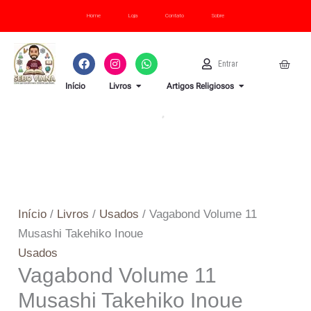
Ir
Home
Loja
Contato
Sobre
para
o
F
I
W
U
Cart
Entrar
conteúdo
a
n
h
s
c
s
a
e
OPEN LIVROS
OPEN ARTI
Início
Livros
Artigos Religiosos
e
t
t
r
b
a
s
o
g
a
o
r
p
k
a
p
m
Início
/
Livros
/
Usados
/ Vagabond Volume 11
Musashi Takehiko Inoue
Usados
Vagabond Volume 11
Musashi Takehiko Inoue