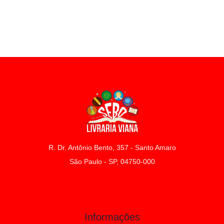
R. Dr. Antônio Bento, 357 - Santo Amaro
São Paulo - SP, 04750-000
Informações