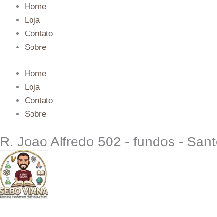
Ir
Home
para
Loja
o
Contato
conteúdo
Sobre
Home
Loja
Contato
Sobre
R. Joao Alfredo 502 - fundos - Sa