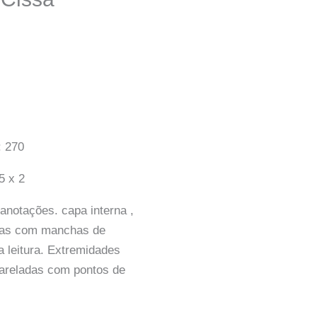
 270
5 x 2
notações. capa interna ,
inas com manchas de
a leitura. Extremidades
areladas com pontos de