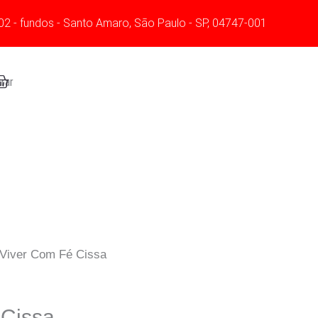
02 - fundos - Santo Amaro, São Paulo - SP, 04747-001
art
rar
 Viver Com Fé Cissa
 Cissa