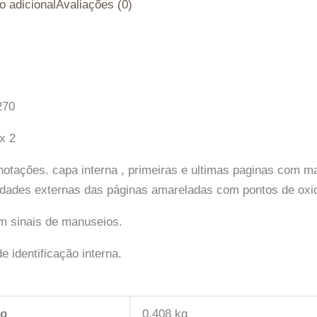
o adicional
Avaliações (0)
270
x 2
otações. capa interna , primeiras e ultimas paginas com 
emidades externas das páginas amareladas com pontos de ox
m sinais de manuseios.
identificação interna.
so
0,408 kg