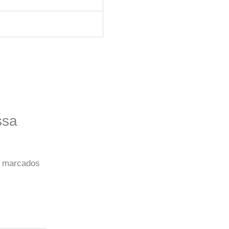
ssa
o marcados