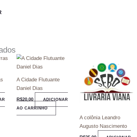
nados
as
A Cidade Flutuante
Daniel Dias
R$
20,00
AR
ADICIONAR
AO CARRINHO
A colônia Leandro
Augusto Nascimento