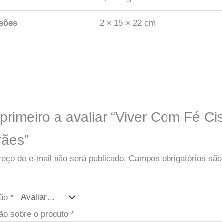
sões
2 × 15 × 22 cm
primeiro a avaliar “Viver Com Fé Ci
ães”
eço de e-mail não será publicado.
Campos obrigatórios sã
ção
*
ão sobre o produto
*