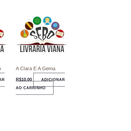
o
A Clara E A Gema
R$
10,00
AR
ADICIONAR
AO CARRINHO