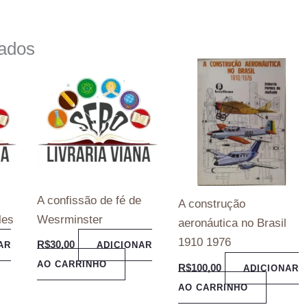
nados
A confissão de fé de
A construção
les
Wesrminster
aeronáutica no Brasil
1910 1976
R$
30,00
AR
ADICIONAR
AO CARRINHO
R$
100,00
ADICIONAR
AO CARRINHO