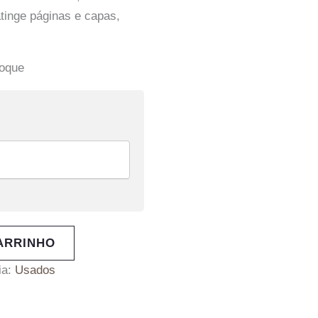
tinge páginas e capas,
toque
ARRINHO
ia:
Usados