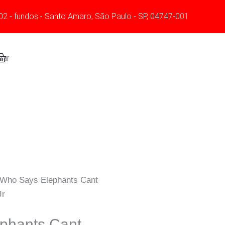
Jr
02 - fundos - Santo Amaro, São Paulo - SP, 04747-001
quantidade
art
rar
 Who Says Elephants Cant
Jr
phants Cant