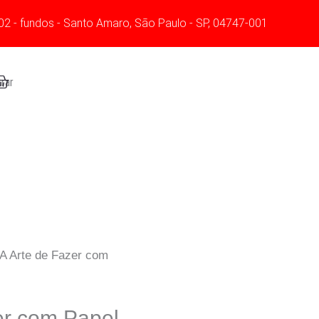
Volume
02 - fundos - Santo Amaro, São Paulo - SP, 04747-001
2
quantidade
art
rar
 A Arte de Fazer com
er com Papel.