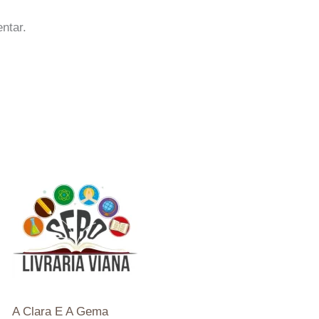
ntar.
A Clara E A Gema