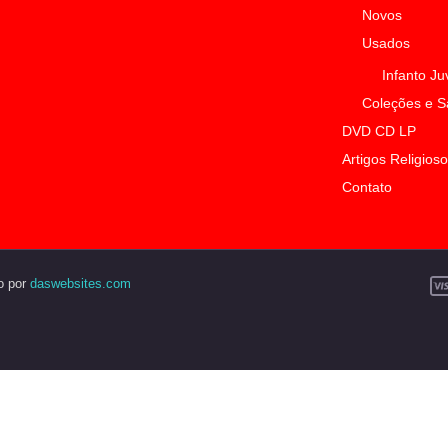
Novos
Usados
Infanto Ju
Coleções e 
DVD CD LP
Artigos Religios
Contato
o por
daswebsites.com