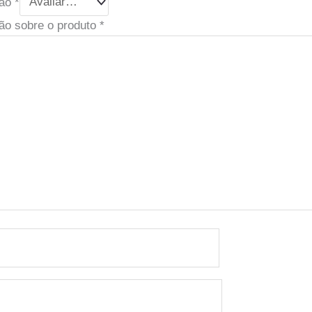
ção
*
ão sobre o produto
*