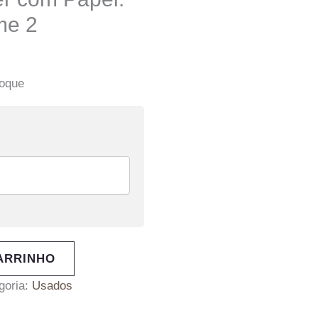
me 2
toque
ARRINHO
goria:
Usados