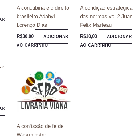
A concubina e o direito
A condição estrategica
brasileiro Adahyl
das normas vol 2 Juan
AR
Lorenço Dias
Felix Marteau
R$
30,00
R$
10,00
ADICIONAR
ADICIONAR
AO CARRINHO
AO CARRINHO
s
AR
A confissão de fé de
Wesrminster