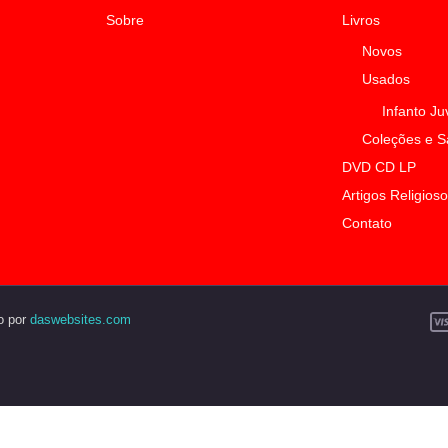
Sobre
Livros
Novos
Usados
Infanto Ju
Coleções e 
DVD CD LP
Artigos Religios
Contato
o por
daswebsites.com