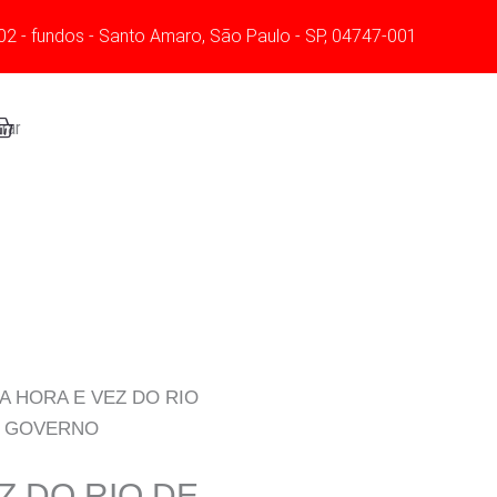
E
02 - fundos - Santo Amaro, São Paulo - SP, 04747-001
O
NOVO
GOVERNO
art
rar
quantidade
 A HORA E VEZ DO RIO
O GOVERNO
Z DO RIO DE