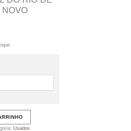
O NOVO
toque
ARRINHO
goria:
Usados