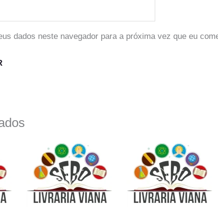
eus dados neste navegador para a próxima vez que eu come
nados