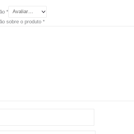
ção
*
ão sobre o produto
*