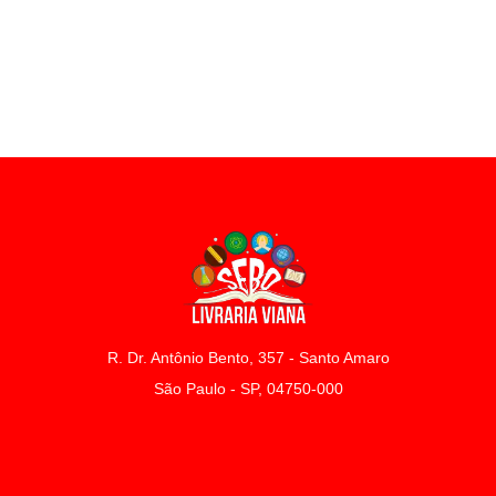
R. Dr. Antônio Bento, 357 - Santo Amaro
São Paulo - SP, 04750-000