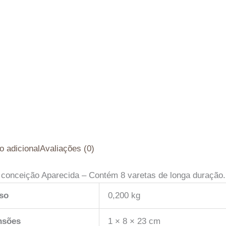
o adicional
Avaliações (0)
conceição Aparecida – Contém 8 varetas de longa duração
so
0,200 kg
nsões
1 × 8 × 23 cm