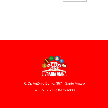
R. Dr. Antônio Bento, 357 - Santo Amaro
São Paulo - SP, 04750-000