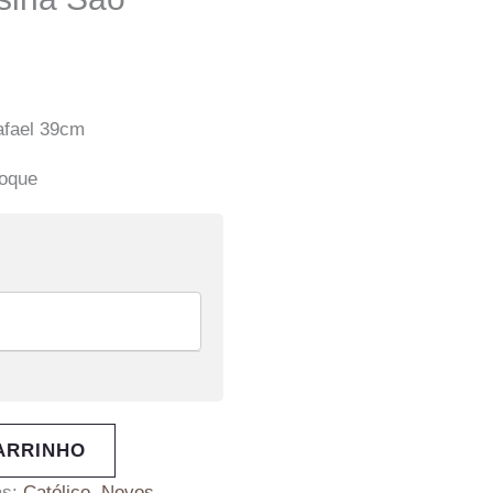
afael 39cm
toque
ARRINHO
as:
Católico
,
Novos