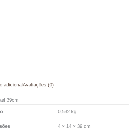
o adicional
Avaliações (0)
ael 39cm
so
0,532 kg
sões
4 × 14 × 39 cm