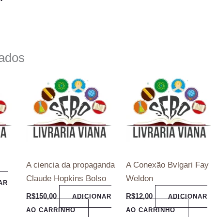
nados
A ciencia da propaganda
A Conexão Bvlgari Fay
Claude Hopkins Bolso
Weldon
AR
R$
150,00
R$
12,00
ADICIONAR
ADICIONAR
AO CARRINHO
AO CARRINHO