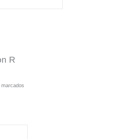
on R
o marcados