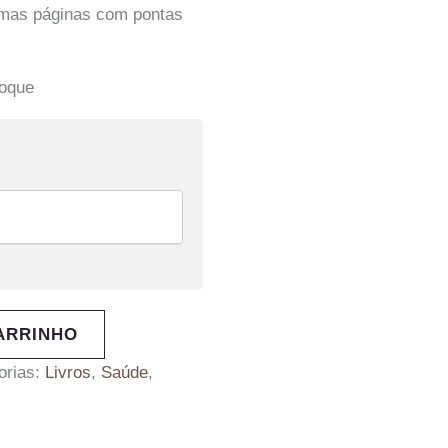
umas páginas com pontas
toque
ARRINHO
orias:
Livros
,
Saúde
,