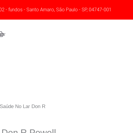
02 - fundos - Santo Amaro, São Paulo - SP, 04747-001
art
rar
 Saúde No Lar Don R
 Don R Powell