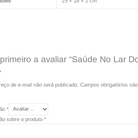
sões
25 × 18 × 2 cm
 primeiro a avaliar “Saúde No Lar D
”
eço de e-mail não será publicado.
Campos obrigatórios sã
ção
*
ão sobre o produto
*