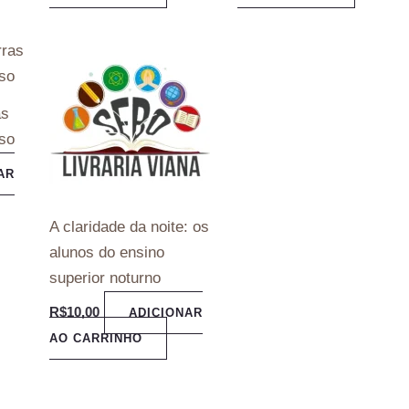
as
so
AR
A claridade da noite: os
alunos do ensino
superior noturno
R$
10,00
ADICIONAR
AO CARRINHO