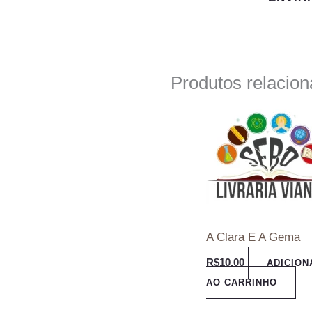
Produtos relacio
A Clara E A Gema
R$
10,00
ADICION
AO CARRINHO