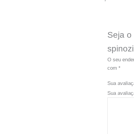
Seja o 
spinoz
O seu ender
com
*
Sua avalia
Sua avaliaç