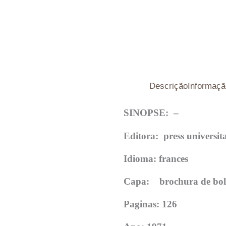
Descrição
Informaçã
SINOPSE: –
Editora:
press universit
Idioma: frances
Capa: brochura de bo
Paginas: 126