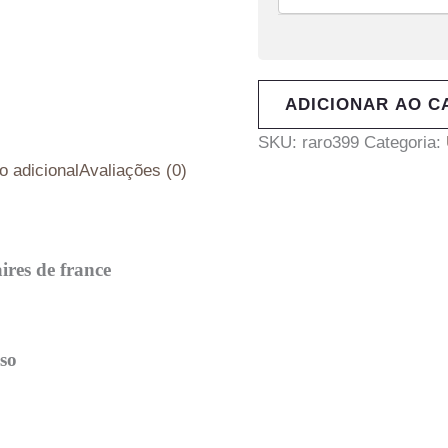
ADICIONAR AO C
SKU:
raro399
Categoria:
o adicional
Avaliações (0)
aires de france
lso