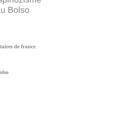
u Bolso
taires de france
olso
–