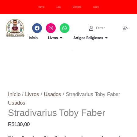
Ir
Stradivarius
Home
Loja
Contato
Sobre
para
Toby
o
Faber
F
I
W
U
Cart
Entrar
conteúdo
quantidade
a
n
h
s
c
s
a
e
OPEN LIVROS
OPEN ARTI
Início
Livros
Artigos Religiosos
e
t
t
r
b
a
s
o
g
a
o
r
p
k
a
p
m
Início
/
Livros
/
Usados
/ Stradivarius Toby Faber
Usados
Stradivarius Toby Faber
R$
130,00